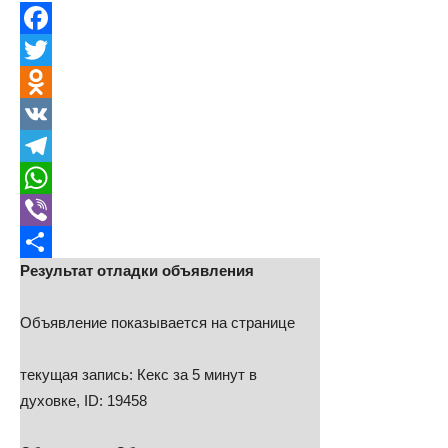
Facebook
Twitter
Odnoklassniki
VK
Telegram
WhatsApp
Viber
Результат отладки объявления
Отправить
Объявление показывается на странице
текущая запись: Кекс за 5 минут в
духовке, ID: 19458