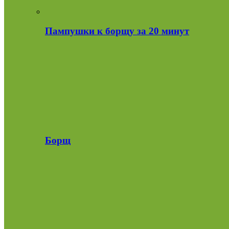
Пампушки к борщу за 20 минут
Борщ