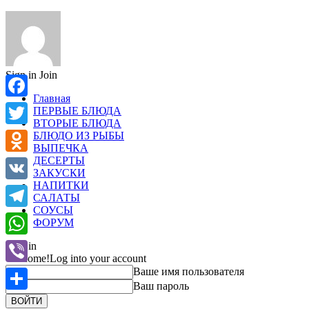
Sign in
Join
Главная
Facebook
ПЕРВЫЕ БЛЮДА
ВТОРЫЕ БЛЮДА
Twitter
БЛЮДО ИЗ РЫБЫ
ВЫПЕЧКА
ДЕСЕРТЫ
Odnoklassniki
ЗАКУСКИ
НАПИТКИ
VK
САЛАТЫ
СОУСЫ
Telegram
ФОРУМ
WhatsApp
Sign in
Welcome!
Log into your account
Ваше имя пользователя
Viber
Ваш пароль
Отправить