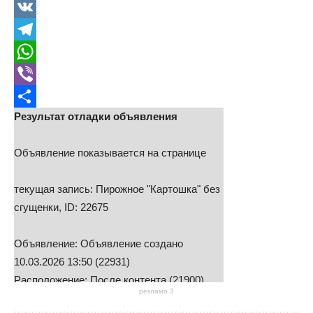
Odnoklassniki
VK
Telegram
WhatsApp
Viber
Результат отладки объявления
Отправить
Объявление показывается на странице
текущая запись: Пирожное "Картошка" без
сгущенки, ID: 22675
Объявление: Объявление создано
10.03.2026 13:50 (22931)
Расположение: После контента (21900)
реклама 3