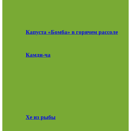
Капуста «Бомба» в горячем рассоле
Камди-ча
Хе из рыбы