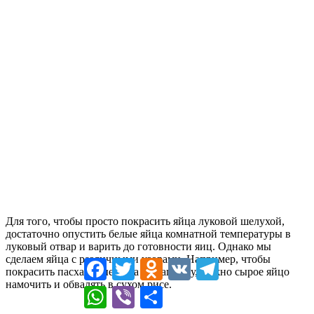
Для того, чтобы просто покрасить яйца луковой шелухой,
достаточно опустить белые яйца комнатной температуры в
луковый отвар и варить до готовности яиц. Однако мы
сделаем яйца с различными узорами. Например, чтобы
Facebook
Twitter
Odnoklassniki
VK
Telegram
покрасить пасхальные яйца в крапинку, нужно сырое яйцо
намочить и обвалять в сухом рисе.
WhatsApp
Viber
Отправить