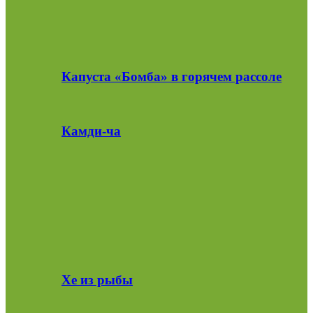
Капуста «Бомба» в горячем рассоле
Камди-ча
Хе из рыбы