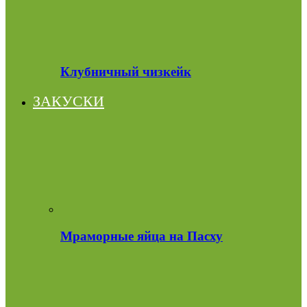
Клубничный чизкейк
ЗАКУСКИ
Мраморные яйца на Пасху