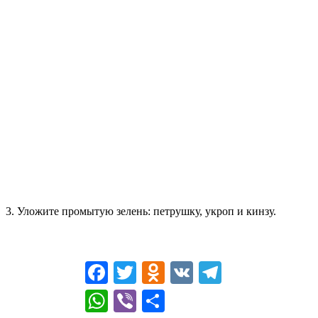
3. Уложите промытую зелень: петрушку, укроп и кинзу.
Facebook
Twitter
Odnoklassniki
VK
Telegram
WhatsApp
Viber
Отправить