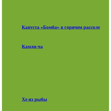
Капуста «Бомба» в горячем рассоле
Камди-ча
Хе из рыбы