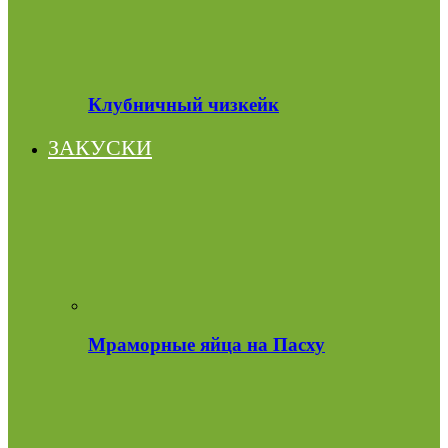
Клубничный чизкейк
ЗАКУСКИ
Мраморные яйца на Пасху