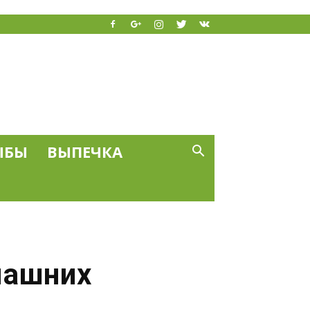
ЫБЫ
ВЫПЕЧКА
М
машних