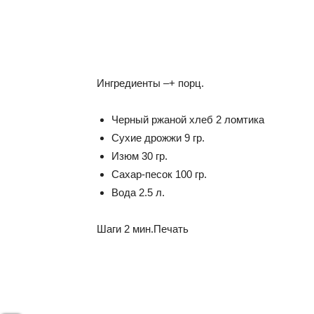
Ингредиенты
–
+
порц.
Черный ржаной хлеб
2
ломтика
Сухие дрожжи
9
гр.
Изюм
30
гр.
Сахар-песок
100
гр.
Вода
2.5
л.
Шаги
2 мин.
Печать