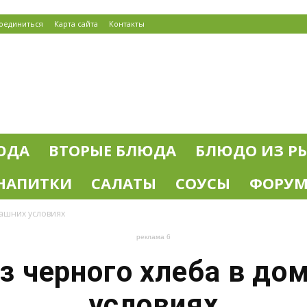
оединиться
Карта сайта
Контакты
ЮДА
ВТОРЫЕ БЛЮДА
БЛЮДО ИЗ Р
НАПИТКИ
САЛАТЫ
СОУСЫ
ФОРУ
машних условиях
реклама 6
из черного хлеба в до
условиях