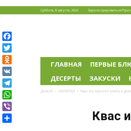
Суббота, 8 августа, 2026
Зарегистрироваться/Прис
Кулинарные
рецепты
Facebook
Twitter
ГЛАВНАЯ
ПЕРВЫЕ БЛ
Odnoklassniki
ДЕСЕРТЫ
ЗАКУСКИ
VK
Домой
НАПИТКИ
Квас из черного хлеба в до
Telegram
WhatsApp
Квас 
Viber
Отправить